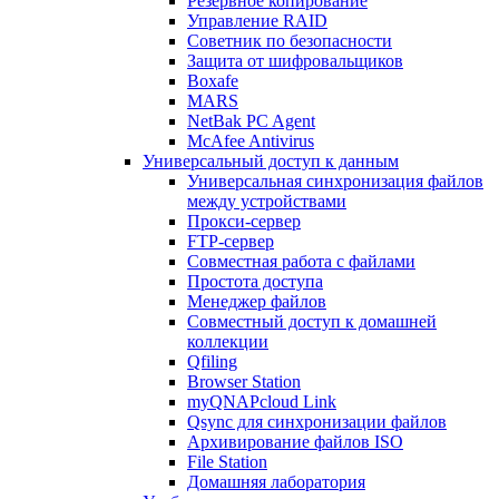
Резервное копирование
Управление RAID
Советник по безопасности
Защита от шифровальщиков
Boxafe
MARS
NetBak PC Agent
McAfee Antivirus
Универсальный доступ к данным
Универсальная синхронизация файлов
между устройствами
Прокси-сервер
FTP-сервер
Совместная работа с файлами
Простота доступа
Менеджер файлов
Совместный доступ к домашней
коллекции
Qfiling
Browser Station
myQNAPcloud Link
Qsync для синхронизации файлов
Архивирование файлов ISO
File Station
Домашняя лаборатория