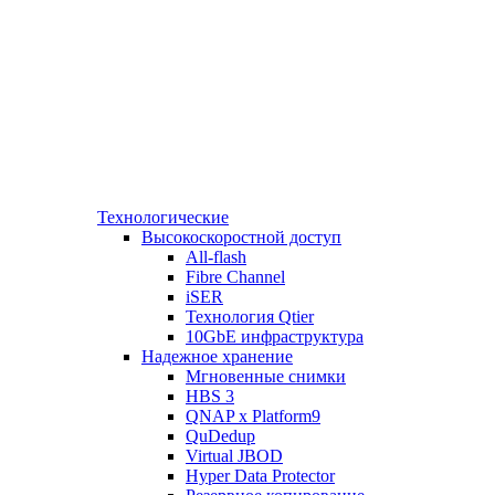
Технологические
Высокоскоростной доступ
All-flash
Fibre Channel
iSER
Технология Qtier
10GbE инфраструктура
Надежное хранение
Мгновенные снимки
HBS 3
QNAP x Platform9
QuDedup
Virtual JBOD
Hyper Data Protector