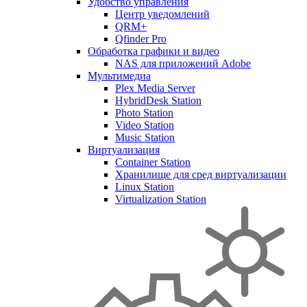
Удобство управления
Центр уведомлений
QRM+
Qfinder Pro
Обработка графики и видео
NAS для приложений Adobe
Мультимедиа
Plex Media Server
HybridDesk Station
Photo Station
Video Station
Music Station
Виртуализация
Container Station
Хранилище для сред виртуализации
Linux Station
Virtualization Station