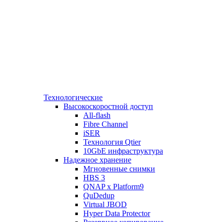
Технологические
Высокоскоростной доступ
All-flash
Fibre Channel
iSER
Технология Qtier
10GbE инфраструктура
Надежное хранение
Мгновенные снимки
HBS 3
QNAP x Platform9
QuDedup
Virtual JBOD
Hyper Data Protector