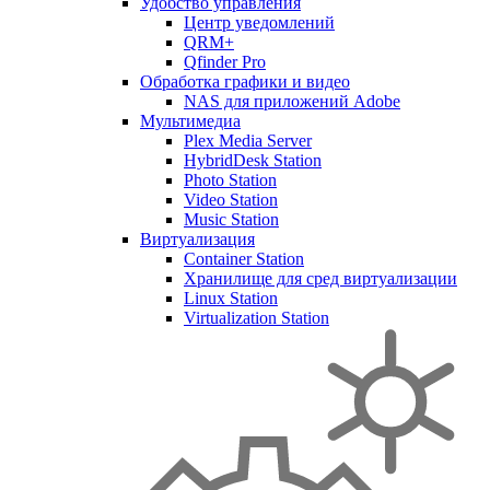
Удобство управления
Центр уведомлений
QRM+
Qfinder Pro
Обработка графики и видео
NAS для приложений Adobe
Мультимедиа
Plex Media Server
HybridDesk Station
Photo Station
Video Station
Music Station
Виртуализация
Container Station
Хранилище для сред виртуализации
Linux Station
Virtualization Station