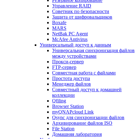
Резервное копирование
Управление RAID
Советник по безопасности
Защита от шифровальщиков
Boxafe
MARS
NetBak PC Agent
McAfee Antivirus
Универсальный доступ к данным
Универсальная синхронизация файлов
между устройствами
Прокси-сервер
FTP-сервер
Совместная работа с файлами
Простота доступа
Менеджер файлов
Совместный доступ к домашней
коллекции
Qfiling
Browser Station
myQNAPcloud Link
Qsync для синхронизации файлов
Архивирование файлов ISO
File Station
Домашняя лаборатория