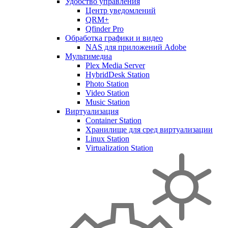
Удобство управления
Центр уведомлений
QRM+
Qfinder Pro
Обработка графики и видео
NAS для приложений Adobe
Мультимедиа
Plex Media Server
HybridDesk Station
Photo Station
Video Station
Music Station
Виртуализация
Container Station
Хранилище для сред виртуализации
Linux Station
Virtualization Station