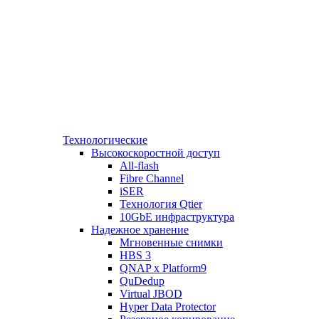
Технологические
Высокоскоростной доступ
All-flash
Fibre Channel
iSER
Технология Qtier
10GbE инфраструктура
Надежное хранение
Мгновенные снимки
HBS 3
QNAP x Platform9
QuDedup
Virtual JBOD
Hyper Data Protector