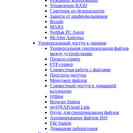
Резервное копирование
Управление RAID
Советник по безопасности
Защита от шифровальщиков
Boxafe
MARS
NetBak PC Agent
McAfee Antivirus
Универсальный доступ к данным
Универсальная синхронизация файлов
между устройствами
Прокси-сервер
FTP-сервер
Совместная работа с файлами
Простота доступа
Менеджер файлов
Совместный доступ к домашней
коллекции
Qfiling
Browser Station
myQNAPcloud Link
Qsync для синхронизации файлов
Архивирование файлов ISO
File Station
Домашняя лаборатория