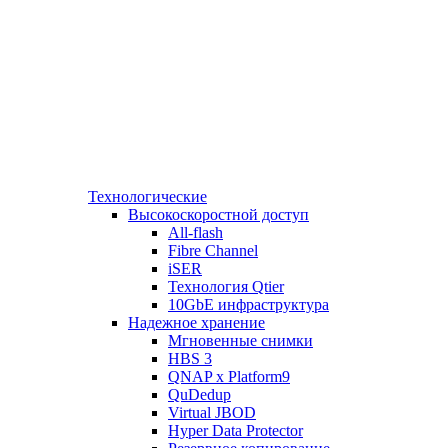
Технологические
Высокоскоростной доступ
All-flash
Fibre Channel
iSER
Технология Qtier
10GbE инфраструктура
Надежное хранение
Мгновенные снимки
HBS 3
QNAP x Platform9
QuDedup
Virtual JBOD
Hyper Data Protector