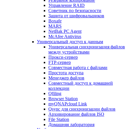
Резервное копирование
Управление RAID
Советник по безопасности
Защита от шифровальщиков
Boxafe
MARS
NetBak PC Agent
McAfee Antivirus
Универсальный доступ к данным
Универсальная синхронизация файлов
между устройствами
Прокси-сервер
FTP-сервер
Совместная работа с файлами
Простота доступа
Менеджер файлов
Совместный доступ к домашней
коллекции
Qfiling
Browser Station
myQNAPcloud Link
Qsync для синхронизации файлов
Архивирование файлов ISO
File Station
Домашняя лаборатория