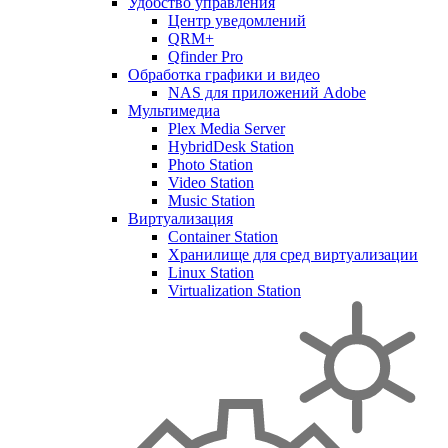
Удобство управления
Центр уведомлений
QRM+
Qfinder Pro
Обработка графики и видео
NAS для приложений Adobe
Мультимедиа
Plex Media Server
HybridDesk Station
Photo Station
Video Station
Music Station
Виртуализация
Container Station
Хранилище для сред виртуализации
Linux Station
Virtualization Station