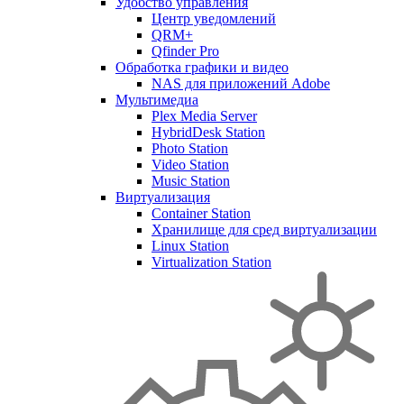
Удобство управления
Центр уведомлений
QRM+
Qfinder Pro
Обработка графики и видео
NAS для приложений Adobe
Мультимедиа
Plex Media Server
HybridDesk Station
Photo Station
Video Station
Music Station
Виртуализация
Container Station
Хранилище для сред виртуализации
Linux Station
Virtualization Station