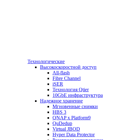
Технологические
Высокоскоростной доступ
All-flash
Fibre Channel
iSER
Технология Qtier
10GbE инфраструктура
Надежное хранение
Мгновенные снимки
HBS 3
QNAP x Platform9
QuDedup
Virtual JBOD
Hyper Data Protector