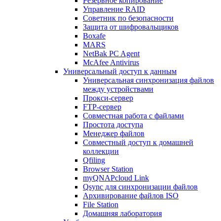
Резервное копирование
Управление RAID
Советник по безопасности
Защита от шифровальщиков
Boxafe
MARS
NetBak PC Agent
McAfee Antivirus
Универсальный доступ к данным
Универсальная синхронизация файлов
между устройствами
Прокси-сервер
FTP-сервер
Совместная работа с файлами
Простота доступа
Менеджер файлов
Совместный доступ к домашней
коллекции
Qfiling
Browser Station
myQNAPcloud Link
Qsync для синхронизации файлов
Архивирование файлов ISO
File Station
Домашняя лаборатория