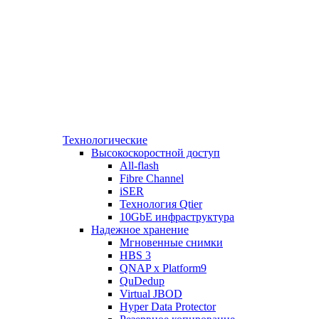
Технологические
Высокоскоростной доступ
All-flash
Fibre Channel
iSER
Технология Qtier
10GbE инфраструктура
Надежное хранение
Мгновенные снимки
HBS 3
QNAP x Platform9
QuDedup
Virtual JBOD
Hyper Data Protector