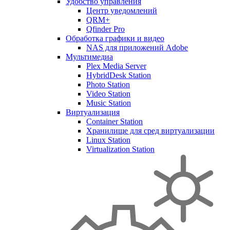
Удобство управления
Центр уведомлений
QRM+
Qfinder Pro
Обработка графики и видео
NAS для приложений Adobe
Мультимедиа
Plex Media Server
HybridDesk Station
Photo Station
Video Station
Music Station
Виртуализация
Container Station
Хранилище для сред виртуализации
Linux Station
Virtualization Station