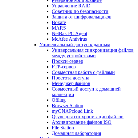
Резервное копирование
Управление RAID
Советник по безопасности
Защита от шифровальщиков
Boxafe
MARS
NetBak PC Agent
McAfee Antivirus
Универсальный доступ к данным
Универсальная синхронизация файлов
между устройствами
Прокси-сервер
FTP-сервер
Совместная работа с файлами
Простота доступа
Менеджер файлов
Совместный доступ к домашней
коллекции
Qfiling
Browser Station
myQNAPcloud Link
Qsync для синхронизации файлов
Архивирование файлов ISO
File Station
Домашняя лаборатория