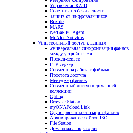
Резервное копирование
Управление RAID
Советник по безопасности
Защита от шифровальщиков
Boxafe
MARS
NetBak PC Agent
McAfee Antivirus
Универсальный доступ к данным
Универсальная синхронизация файлов
между устройствами
Прокси-сервер
FTP-сервер
Совместная работа с файлами
Простота доступа
Менеджер файлов
Совместный доступ к домашней
коллекции
Qfiling
Browser Station
myQNAPcloud Link
Qsync для синхронизации файлов
Архивирование файлов ISO
File Station
Домашняя лаборатория