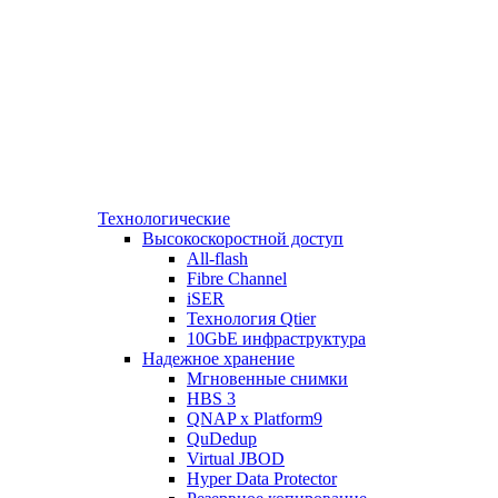
Технологические
Высокоскоростной доступ
All-flash
Fibre Channel
iSER
Технология Qtier
10GbE инфраструктура
Надежное хранение
Мгновенные снимки
HBS 3
QNAP x Platform9
QuDedup
Virtual JBOD
Hyper Data Protector