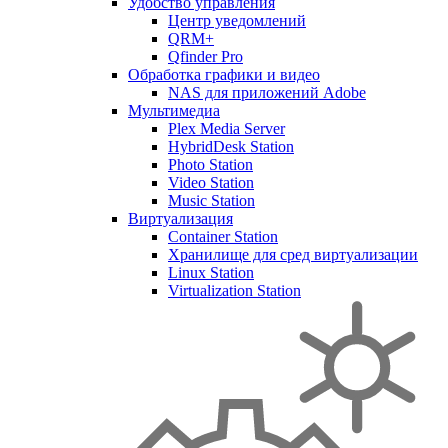
Удобство управления
Центр уведомлений
QRM+
Qfinder Pro
Обработка графики и видео
NAS для приложений Adobe
Мультимедиа
Plex Media Server
HybridDesk Station
Photo Station
Video Station
Music Station
Виртуализация
Container Station
Хранилище для сред виртуализации
Linux Station
Virtualization Station