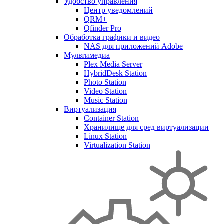
Удобство управления
Центр уведомлений
QRM+
Qfinder Pro
Обработка графики и видео
NAS для приложений Adobe
Мультимедиа
Plex Media Server
HybridDesk Station
Photo Station
Video Station
Music Station
Виртуализация
Container Station
Хранилище для сред виртуализации
Linux Station
Virtualization Station