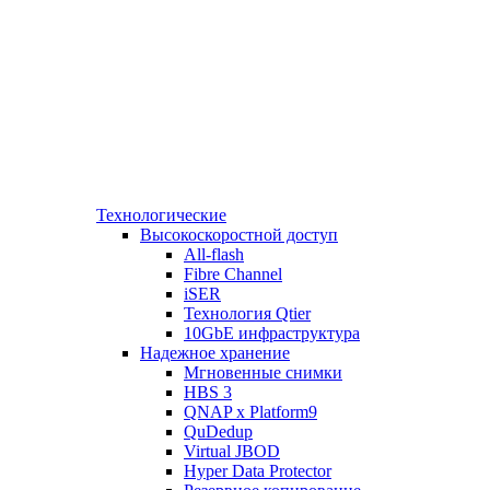
Технологические
Высокоскоростной доступ
All-flash
Fibre Channel
iSER
Технология Qtier
10GbE инфраструктура
Надежное хранение
Мгновенные снимки
HBS 3
QNAP x Platform9
QuDedup
Virtual JBOD
Hyper Data Protector