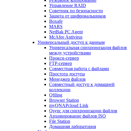
Резервное копирование
Управление RAID
Советник по безопасности
Защита от шифровальщиков
Boxafe
MARS
NetBak PC Agent
McAfee Antivirus
Универсальный доступ к данным
Универсальная синхронизация файлов
между устройствами
Прокси-сервер
FTP-сервер
Совместная работа с файлами
Простота доступа
Менеджер файлов
Совместный доступ к домашней
коллекции
Qfiling
Browser Station
myQNAPcloud Link
Qsync для синхронизации файлов
Архивирование файлов ISO
File Station
Домашняя лаборатория